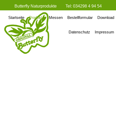
Butterfly Naturprodukte
Tel:
034298 4 94 54
Startseite
Produkte
Messen
Bestellformular
Download
E-Mail:
info@butterflynaturprodukte.de
Datenschutz
Impressum